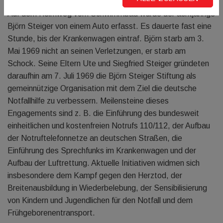
Auf dem Heimweg vom Schwimmbad wurde der achtjährige
Björn Steiger von einem Auto erfasst. Es dauerte fast eine
Stunde, bis der Krankenwagen eintraf. Björn starb am 3.
Mai 1969 nicht an seinen Verletzungen, er starb am
Schock. Seine Eltern Ute und Siegfried Steiger gründeten
daraufhin am 7. Juli 1969 die Björn Steiger Stiftung als
gemeinnützige Organisation mit dem Ziel die deutsche
Notfallhilfe zu verbessern. Meilensteine dieses
Engagements sind z. B. die Einführung des bundesweit
einheitlichen und kostenfreien Notrufs 110/112, der Aufbau
der Notruftelefonnetze an deutschen Straßen, die
Einführung des Sprechfunks im Krankenwagen und der
Aufbau der Luftrettung. Aktuelle Initiativen widmen sich
insbesondere dem Kampf gegen den Herztod, der
Breitenausbildung in Wiederbelebung, der Sensibilisierung
von Kindern und Jugendlichen für den Notfall und dem
Frühgeborenentransport.