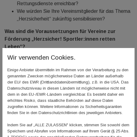
Rettungsdienste erreichbar?
Wie würden Sie Ihre Vereinsmitglieder für das Thema
„Herzsicherheit“ zukünftig sensibilisieren?
Was sind die Voraussetzungen für Vereine zur
Förderung „Herzsicher! Sportler:innen retten
Leben“?
Wir verwenden Cookies.
Wöchentliche Sichtprüfung am AED-Gerät auf
Einige Anbieter übermitteln im Rahmen von der Verarbeitung zu den
Funktionsfähigkeit
genannten Zwecken möglicherweise Daten an Länder außerhalb
Ausbildung von mind. 10 Trainer*innen in der
der EU/ des EWR (Drittlanddatenübermittlung), z.B. in die USA. Das
Datenschutzniveau in diesen Ländern ist möglicherweise nicht mit
Herzdruckmassage im ersten Jahr
dem in den EU-/EWR-Ländern vergleichbar. Es besteht daher ein
Spätestens nach 4 Jahren eine weitere Ausbildung
erhöhtes Risiko, dass staatliche Behörden auf diese Daten
von 10 Trainer*innen (empfohlen alle 2 Jahre)
zugreifen können. Weitere Informationen zu Sicherheitsgarantien
Zahlung des Selbstkostenanteils in Höhe von 300
finden Sie in den Datenschutzrichtlinien des jeweiligen Anbieters.
Euro
Indem Sie auf „ALLE ZULASSEN" klicken, stimmen Sie sowohl dem
Abschluss eines Standortvertrages mit der Björn
Speichern und Abrufen von Informationen auf Ihrem Gerät (§ 25 Abs.
Steiger Stiftung