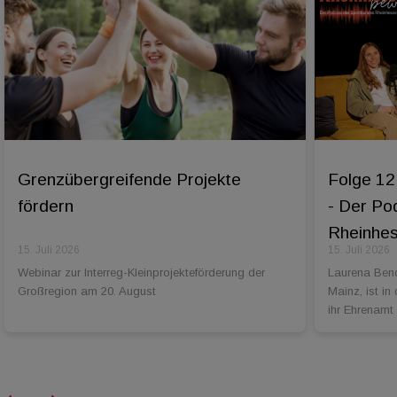
Grenzübergreifende Projekte
Folge 12
fördern
- Der Po
Rheinhess
15. Juli 2026
15. Juli 2026
Webinar zur Interreg-Kleinprojekteförderung der
Laurena Bend
Großregion am 20. August
Mainz, ist in
ihr Ehrenamt