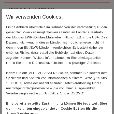
Hinweis 2: Wortwahl
Wir verwenden Cookies.
Hinweis 3: Anschriftenfeld
Einige Anbieter übermitteln im Rahmen von der Verarbeitung zu den
genannten Zwecken möglicherweise Daten an Länder außerhalb
Hinweis 4: Keine Danksagung und
der EU/ des EWR (Drittlanddatenübermittlung), z.B. in die USA. Das
Werbeaufdrucke
Datenschutzniveau in diesen Ländern ist möglicherweise nicht mit
dem in den EU-/EWR-Ländern vergleichbar. Es besteht daher ein
erhöhtes Risiko, dass staatliche Behörden auf diese Daten
Hinweis 5: Nennung steuerbegünstiger
zugreifen können. Weitere Informationen zu Sicherheitsgarantien
Zwecke
finden Sie in den Datenschutzrichtlinien des jeweiligen Anbieters.
Indem Sie auf „ALLE ZULASSEN" klicken, stimmen Sie sowohl dem
Hinweis 6: Spendenbetrag
Speichern und Abrufen von Informationen auf Ihrem Gerät (§ 25 Abs.
1 TDDDG) sowie der anschließenden Datenverarbeitung für die
nachfolgend dargestellten bzw. die von Ihnen ausgewählten
Hinweis 7: Sammelbestätigungen
Verarbeitungszwecke zu (Art 6 Abs. 1 lit. a. DSGVO).
Hinweis 8: Sachspenden
Eine bereits erteilte Zustimmung können Sie jederzeit über
den links unten eingeblendeten Cookie-Button für die
Zukunft widerrufen.