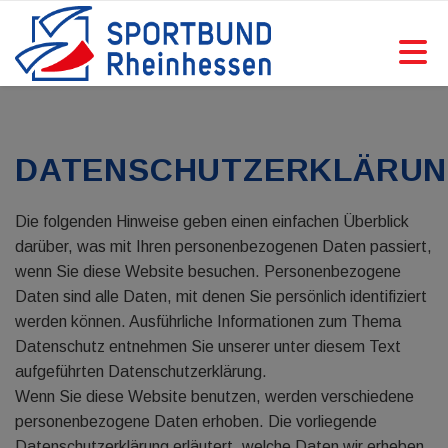
DATENSCHUTZERKLÄRU
Die folgenden Hinweise geben einen einfachen Überblick
darüber, was mit Ihren personenbezogenen Daten passiert,
wenn Sie diese Website besuchen. Personenbezogene
Daten sind alle Daten, mit denen Sie persönlich identifiziert
werden können. Ausführliche Informationen zum Thema
Datenschutz entnehmen Sie unserer unter diesem Text
aufgeführten Datenschutzerklärung.
Wenn Sie diese Website benutzen, werden verschiedene
personenbezogene Daten erhoben. Die vorliegende
Datenschutzerklärung erläutert, welche Daten wir erheben