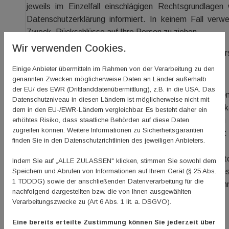
jeweils im Einzelfall einschlägigen Rechtsgrundlage
Datenschutzerklärung informiert. In keinem Fall ve
Zweck, Rückschlüsse auf Ihre Person zu ziehen.
Wir verwenden Cookies.
b) Tracking zur Auswertung der Nutzung des Newsletter
Einige Anbieter übermitteln im Rahmen von der Verarbeitung zu den
Double-Opt-In und Protokollierung
genannten Zwecken möglicherweise Daten an Länder außerhalb
der EU/ des EWR (Drittlanddatenübermittlung), z.B. in die USA. Das
Für die Anmeldung zu unserem Newsletter verwenden 
Datenschutzniveau in diesen Ländern ist möglicherweise nicht mit
niemand mit fremden E-Mail-Adressen anmelden k
dem in den EU-/EWR-Ländern vergleichbar. Es besteht daher ein
erhöhtes Risiko, dass staatliche Behörden auf diese Daten
Verfahren. Sie bekommen daher nach Ihrer Anmeldung 
zugreifen können. Weitere Informationen zu Sicherheitsgarantien
Mail mit der Bitte, Ihre Anmeldung zu bestätigen. Ers
finden Sie in den Datenschutzrichtlinien des jeweiligen Anbieters.
diese wirksam.
Des Weiteren wird Ihre Anmeldung zum Newsletter protoko
Indem Sie auf „ALLE ZULASSEN" klicken, stimmen Sie sowohl dem
Speichern und Abrufen von Informationen auf Ihrem Gerät (§ 25 Abs.
Speicherung des Anmelde- und Bestätigungszeitpunktes
1 TDDDG) sowie der anschließenden Datenverarbeitung für die
Adresse. Wenn Sie Änderungen an Ihren Daten vorneh
nachfolgend dargestellten bzw. die von Ihnen ausgewählten
protokolliert.
Verarbeitungszwecke zu (Art 6 Abs. 1 lit. a. DSGVO).
Widerruf
Eine bereits erteilte Zustimmung können Sie jederzeit über