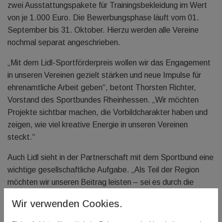
zwei Ausstattungspakete für Trainingsbekleidung im Wert
von je 1.000 Euro. Die Bewerbungsphase läuft vom 01.
September bis 31. Oktober. Hierzu werden alle Vereine
nochmal separat angeschrieben.
„Mit dem Lidl-Sportförderpreis wollen wir das Engagement
in unseren Vereinen gezielt stärken und neue Impulse für
ehrenamtliche Arbeit geben“, betont Thorsten Richter,
Vorstand des Sportbundes Rheinhessen. „Wir möchten
Projekte sichtbar machen, die Vorbildcharakter haben und
zeigen, wie viel kreative Energie in unseren Vereinen
steckt.“
Auch Lidl sieht in der Partnerschaft mit dem Sportbund eine
wichtige gesellschaftliche Aufgabe. „Als Teil der Region
möchten wir unseren Beitrag leisten – sei es durch die
Förderung von Aus- und Weiterbildung im Sport oder durch
Wir verwenden Cookies.
die Anerkennung außergewöhnlichen Engagements im
Ehrenamt“, erklärt Carsten Jaroszynski von der Lidl