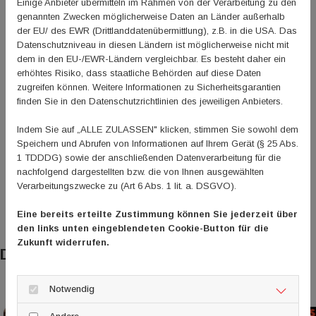
Einige Anbieter übermitteln im Rahmen von der Verarbeitung zu den
Vertriebs GmbH & Co. KG Wöllstein. „Unsere
genannten Zwecken möglicherweise Daten an Länder außerhalb
Unterstützung soll dazu beitragen, dass Vereine motiviert
der EU/ des EWR (Drittlanddatenübermittlung), z.B. in die USA. Das
Datenschutzniveau in diesen Ländern ist möglicherweise nicht mit
bleiben, ihre wichtige Arbeit vor Ort mit Leidenschaft
dem in den EU-/EWR-Ländern vergleichbar. Es besteht daher ein
fortzusetzen.“
erhöhtes Risiko, dass staatliche Behörden auf diese Daten
zugreifen können. Weitere Informationen zu Sicherheitsgarantien
ZURÜCK
finden Sie in den Datenschutzrichtlinien des jeweiligen Anbieters.
Indem Sie auf „ALLE ZULASSEN" klicken, stimmen Sie sowohl dem
Speichern und Abrufen von Informationen auf Ihrem Gerät (§ 25 Abs.
1 TDDDG) sowie der anschließenden Datenverarbeitung für die
nachfolgend dargestellten bzw. die von Ihnen ausgewählten
Verarbeitungszwecke zu (Art 6 Abs. 1 lit. a. DSGVO).
Eine bereits erteilte Zustimmung können Sie jederzeit über
den links unten eingeblendeten Cookie-Button für die
Zukunft widerrufen.
Das könnte Sie auch interessieren
Notwendig