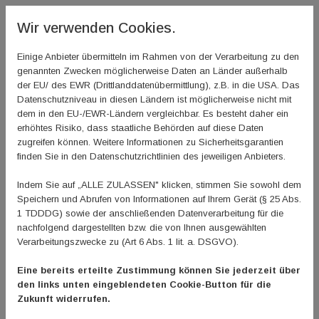
…ist DER Ansprechpartner für den Sport in Rheinhessen.
Wir verwenden Cookies.
Wir versuchen Kinder und Jugendliche für Sport,
Bewegung und Spaß zu begeistern und stehen dabei für
Einige Anbieter übermitteln im Rahmen von der Verarbeitung zu den
die Wünsche und Belange der Kinder und Jugendlichen
genannten Zwecken möglicherweise Daten an Länder außerhalb
gegenüber politischen Ansprechpartner*innen ein.
der EU/ des EWR (Drittlanddatenübermittlung), z.B. in die USA. Das
Datenschutzniveau in diesen Ländern ist möglicherweise nicht mit
In Rheinhessen fühle ich mich
…
dem in den EU-/EWR-Ländern vergleichbar. Es besteht daher ein
erhöhtes Risiko, dass staatliche Behörden auf diese Daten
…zuhause. Hier habe ich studiert und hier bin ich
zugreifen können. Weitere Informationen zu Sicherheitsgarantien
finden Sie in den Datenschutzrichtlinien des jeweiligen Anbieters.
verwurzelt. Ich habe bei mehreren rheinhessischen
Vereinen Sport betrieben und ein großer Teil meiner
Indem Sie auf „ALLE ZULASSEN" klicken, stimmen Sie sowohl dem
Freunde wohnen hier.
Speichern und Abrufen von Informationen auf Ihrem Gerät (§ 25 Abs.
1 TDDDG) sowie der anschließenden Datenverarbeitung für die
Sport bedeutet mir…
nachfolgend dargestellten bzw. die von Ihnen ausgewählten
Verarbeitungszwecke zu (Art 6 Abs. 1 lit. a. DSGVO).
…alles. Mein ganzes Leben dreht sich um den Sport. Das
Eine bereits erteilte Zustimmung können Sie jederzeit über
hat von klein auf angefangen mit dem Leistungssport.
den links unten eingeblendeten Cookie-Button für die
Dann habe ich in einer Sportschule mein Abitur gemacht
Zukunft widerrufen.
und anschließend Sport studiert. Ein Leben ohne Sport