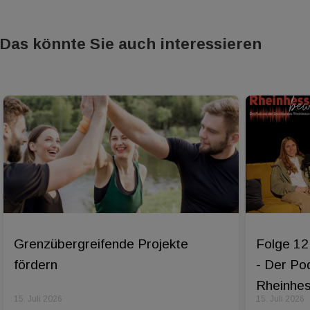
Das könnte Sie auch interessieren
Grenzübergreifende Projekte
Folge 12
fördern
- Der Po
Rheinhess
15. Juli 2026
15. Juli 2026