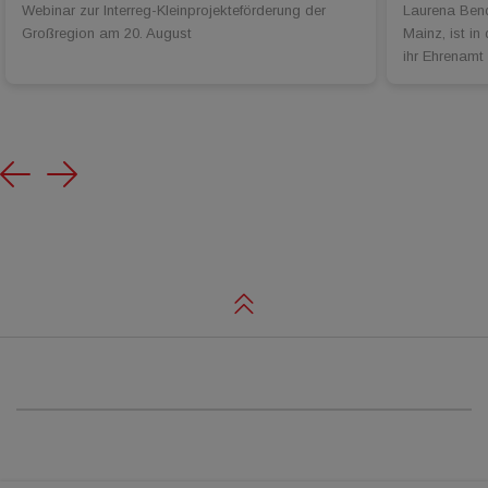
Webinar zur Interreg-Kleinprojekteförderung der
Laurena Bend
Großregion am 20. August
Mainz, ist in
ihr Ehrenamt
Previous
Next