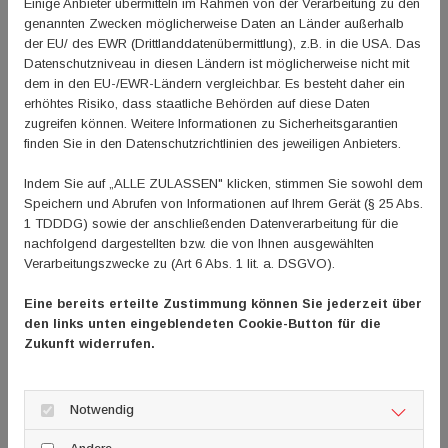
Einige Anbieter übermitteln im Rahmen von der Verarbeitung zu den
dem Sportbund Rheinhessen ein Anliegen, die
genannten Zwecken möglicherweise Daten an Länder außerhalb
Hemmschwelle für die Sportvereine so gering wie nur
der EU/ des EWR (Drittlanddatenübermittlung), z.B. in die USA. Das
Datenschutzniveau in diesen Ländern ist möglicherweise nicht mit
möglich zu halten, wie Thorsten Richter, Vorstand des
dem in den EU-/EWR-Ländern vergleichbar. Es besteht daher ein
Sportbundes Rheinhessen betont: „Durch die Kooperation
erhöhtes Risiko, dass staatliche Behörden auf diese Daten
ist es möglich, die Sportvereine durch einen
zugreifen können. Weitere Informationen zu Sicherheitsgarantien
niedrigschwelligen Antrag sowie eine geringe
finden Sie in den Datenschutzrichtlinien des jeweiligen Anbieters.
Selbstbeteiligung mit einem AED-Gerät auszustatten.
Indem Sie auf „ALLE ZULASSEN" klicken, stimmen Sie sowohl dem
Weiterhin konnten wir auch Sportvereine mit kostenlosen
Speichern und Abrufen von Informationen auf Ihrem Gerät (§ 25 Abs.
LifePads ausstatten. Dies trägt nicht nur dazu bei, im
1 TDDDG) sowie der anschließenden Datenverarbeitung für die
Notfall lebensrettend unterstützen zu können, sondern
nachfolgend dargestellten bzw. die von Ihnen ausgewählten
Verarbeitungszwecke zu (Art 6 Abs. 1 lit. a. DSGVO).
auch, um für dieses wichtige Thema zu sensibilisieren.“
Eine bereits erteilte Zustimmung können Sie jederzeit über
Pierre-Enric Steiger, Präsident der Björn Steiger Stiftung,
den links unten eingeblendeten Cookie-Button für die
betont die gute Zusammenarbeit mit dem Sportbund
Zukunft widerrufen.
Rheinhessen in Verbindung mit der wichtigen Unterstützung
für die Sportvereine vor Ort: „Ob Freizeit-Sportler oder
Notwendig
Profi - auch im Sport ist ein plötzlicher Herz-Notfall weiter
verbreitet, als den meisten Menschen bewusst ist. Ein