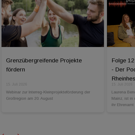
Grenzübergreifende Projekte
Folge 12
fördern
- Der Po
Rheinhess
15. Juli 2026
15. Juli 2026
Webinar zur Interreg-Kleinprojekteförderung der
Laurena Bend
Großregion am 20. August
Mainz, ist in
ihr Ehrenamt