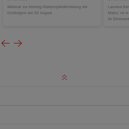
Webinar zur Interreg-Kleinprojekteförderung der
Laurena Ben
Großregion am 20. August
Mainz, ist i
ihr Ehrenamt
Previous
Next