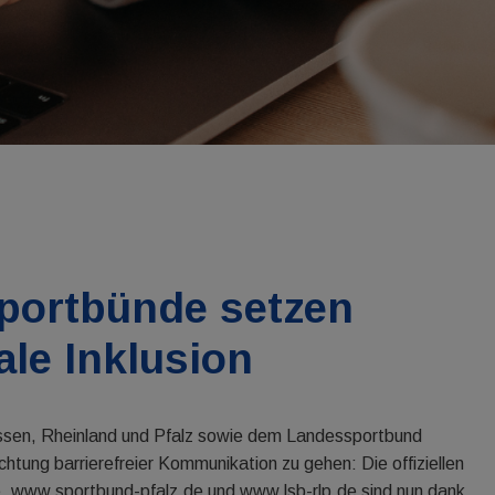
Sportbünde setzen
ale Inklusion
essen, Rheinland und Pfalz sowie dem Landessportbund
ichtung barrierefreier Kommunikation zu gehen: Die offiziellen
 www.sportbund-pfalz.de und www.lsb-rlp.de sind nun dank