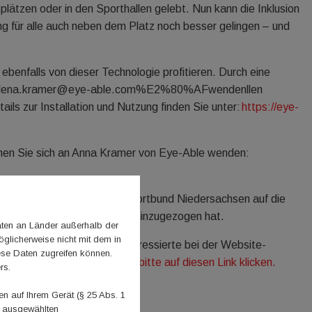
tplätzen oder in den Sporthallen gelebt. Nun kann die Inklusion
ng für alle auch neben dem Platz noch besser gelingen – und
benfalls von dieser Technologie profitieren. Durch eine
:annalena.kramer@eye-able.com%E2%80%AFwendenllen
ls zur Installation und Nutzung finden Sie unter:
https://eye-
nen Sie sich an Anna Kramer von Eye-Able wenden:
nd Pfalz, der beim Landessportbund Niedersachsen auf die
 LSB sowie die Sportbünde hinzugezogen hat.
aten an Länder außerhalb der
glicherweise nicht mit dem in
 Web-Seminar statt, um Interessierte bei der Website-
ese Daten zugreifen können.
t erforderlich,
zur Teilnahme bitte auf diesen Link klicken.
rs.
 auf Ihrem Gerät (§ 25 Abs. 1
n ausgewählten