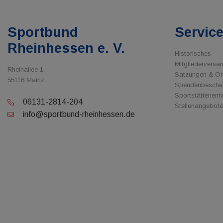
Sportbund
Servic
Rheinhessen e. V.
Historisches
Mitgliedervers
Rheinallee 1
Satzungen & O
55116 Mainz
Spendenbesche
Sportstättenent
06131-2814-204
Stellenangebote
info@sportbund-rheinhessen.de