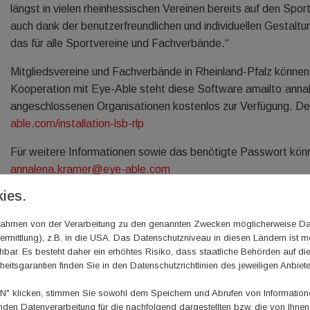
längst in vielen rheinhessischen Vereinen bereits auf den Spor
auch dank der benutzerfreundlichen und individuellen Gestaltu
das für alle Sportvereine und Fachverbände.“
Mitgliedsvereine und Fachverbände in Rheinland-Pfalz können e
Kooperation mit Eye-Able steht diese Software amailto
angeschlossenen Organisationen kostenlos zur Verfügung. Detai
able.com/installation-lsb-rlp
Für weitere Informationen sowie das benötigte Passwort kön
annalena.kramer@eye-able.com
ies.
Die Initiative zur Kooperation mit Eye-Able kam vom Sportbu
Assistenzsoftware aufmerksam wurde, diese geprüft und den
m Rahmen von der Verarbeitung zu den genannten Zwecken möglicherweise D
rmittlung), z.B. in die USA. Das Datenschutzniveau in diesen Ländern ist mö
Am 30. Januar findet um 19 Uhr von Eye-Able durchgeführtes
ar. Es besteht daher ein erhöhtes Risiko, dass staatliche Behörden auf di
Integration des Tools zu unterstützen. Eine Anmeldung ist nich
heitsgarantien finden Sie in den Datenschutzrichtlinien des jeweiligen Anbiete
 klicken, stimmen Sie sowohl dem Speichern und Abrufen von Informationen
en Datenverarbeitung für die nachfolgend dargestellten bzw. die von Ihne