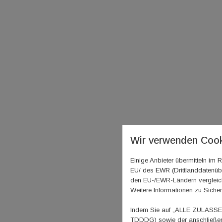
Wir verwenden Cook
Einige Anbieter übermitteln i
EU/ des EWR (Drittlanddatenübe
den EU-/EWR-Ländern vergleichb
Weitere Informationen zu Sicher
Indem Sie auf „ALLE ZULASSEN"
TDDDG) sowie der anschließend