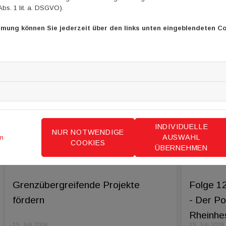
Abs. 1 lit. a. DSGVO).
mmung können Sie jederzeit über den links unten eingeblendeten Co
INDIVIDUELLE
NUR NOTWENDIGE
AUSWAHL
m
COOKIES
ÜBERNEHMEN
Grenzübergreifende Projekte
Folge 1
fördern
- Der P
Rheinhes
15. Juli 2026
15. Juli 2026