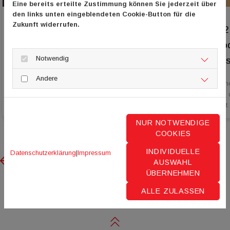
Eine bereits erteilte Zustimmung können Sie jederzeit über
den links unten eingeblendeten Cookie-Button für die
Zukunft widerrufen.
Grenzübergreifende Projekte
Folge 12
fördern
- Der Po
Notwendig
Rheinhess
15. Juli 2026
15. Juli 2026
Andere
Webinar zur Interreg-Kleinprojekteförderung der
Laurena Bend
Großregion am 20. August
Mainz, ist in
ihr Ehrenamt
NUR NOTWENDIGE
COOKIES
INDIVIDUELLE
Datenschutzerklärung
|
Impressum
Previous
Next
AUSWAHL
ÜBERNEHMEN
ALLE ZULASSEN