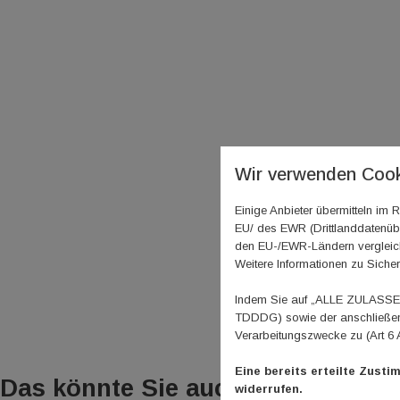
Wir verwenden Cook
Einige Anbieter übermitteln i
EU/ des EWR (Drittlanddatenübe
den EU-/EWR-Ländern vergleichb
Weitere Informationen zu Sicher
Indem Sie auf „ALLE ZULASSEN"
TDDDG) sowie der anschließend
Verarbeitungszwecke zu (Art 6 
Eine bereits erteilte Zusti
Das könnte Sie auch
widerrufen.