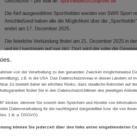
Geschichte – per Mail an:
sporthelden2025@swr.de
Die fünf ausgewählten Sporthelden werden von SWR Sport red
Anschließend haben alle die Möglichkeit über die „Sportheld
endet am 17. Dezember 2025.
Die feierliche Verkündung findet am 21. Dezember 2025 in 
und im Livestream auf swr.de). Dort wird der oder die Gewinner
ies.
m Rahmen von der Verarbeitung zu den genannten Zwecken möglicherweise D
rmittlung), z.B. in die USA. Das Datenschutzniveau in diesen Ländern ist mö
ar. Es besteht daher ein erhöhtes Risiko, dass staatliche Behörden auf di
heitsgarantien finden Sie in den Datenschutzrichtlinien des jeweiligen Anbiete
 klicken, stimmen Sie sowohl dem Speichern und Abrufen von Informationen
en Datenverarbeitung für die nachfolgend dargestellten bzw. die von Ihne
Abs. 1 lit. a. DSGVO).
mmung können Sie jederzeit über den links unten eingeblendeten Co