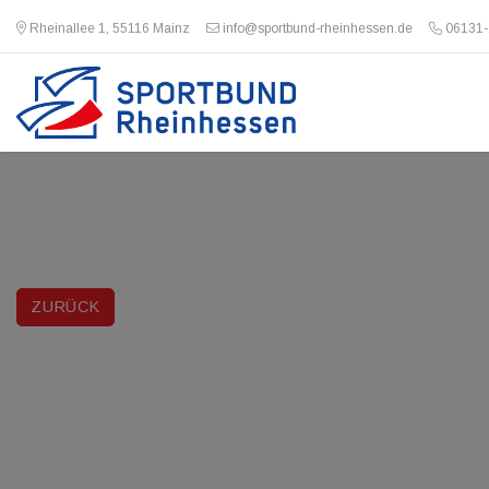
Rheinallee 1, 55116 Mainz
info@sportbund-rheinhessen.de
06131-
ZURÜCK