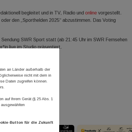
aktionell begleitet und in TV, Radio und
online
vorgestellt.
in“ oder den „Sporthelden 2025“ abzustimmen. Das Voting
der Sendung SWR Sport statt (ab 21:45 Uhr im SWR Fernsehen
*in live im Studio präsentiert.
aten an Länder außerhalb der
glicherweise nicht mit dem in
ese Daten zugreifen können.
rs.
 auf Ihrem Gerät (§ 25 Abs. 1
n ausgewählten
okie-Button für die Zukunft