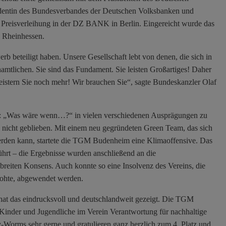
entin des Bundesverbandes der Deutschen Volksbanken und
reisverleihung in der DZ BANK in Berlin. Eingereicht wurde das
s Rheinhessen.
rb beteiligt haben. Unsere Gesellschaft lebt von denen, die sich in
amtlichen. Sie sind das Fundament. Sie leisten Großartiges! Daher
egeistern Sie noch mehr! Wir brauchen Sie“, sagte Bundeskanzler Olaf
ge: „Was wäre wenn…?“ in vielen verschiedenen Ausprägungen zu
 nicht geblieben. Mit einem neu gegründeten Green Team, das sich
erden kann, startete die TGM Budenheim eine Klimaoffensive. Das
rt – die Ergebnisse wurden anschließend an die
eiten Konsens. Auch konnte so eine Insolvenz des Vereins, die
drohte, abgewendet werden.
 hat das eindrucksvoll und deutschlandweit gezeigt. Die TGM
Kinder und Jugendliche im Verein Verantwortung für nachhaltige
-Worms sehr gerne und gratulieren ganz herzlich zum 4. Platz und