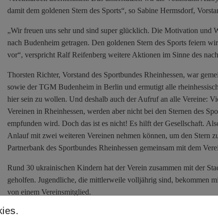
damit dem goldenen Stern des Sports“, so Sabine Hermsdorf, Vors
„Wir freuen uns sehr und sind super glücklich. Die Motivation und W
nach Budenheim getragen. Den goldenen Stern des Sports feiern wir
vor“, verspricht Ralf Reifenberg weitere Aktionen im Sinne des na
Thorsten Richter, Vorstand des Sportbundes Rheinhessen, war gem
sowie der TGM Budenheim in Berlin und ermutigt alle rheinhessische
hier sein zu wollen. Und deshalb auch der Aufruf an alle Vereine: Vie
Vereinen in Rheinhessen, werden aber nicht bei den Sternen des Sport
empfunden wird. Doch das ist es nicht! Es hilft der Gesellschaft. Al
Anlauf mit zwei weiteren Vereinen nehmen können, um den Stern z
Partnerbank des Sportbundes Rheinhessen gemeinsam mit dem Vere
Rund 30 ukrainischen Kindern hat der Verein zusammen mit der Sta
geholfen. Jugendliche, die mittlerweile volljährig sind, bekommen m
von einem Vereinsmitglied.
ies.
Die Entscheidung über den Bundessieg bei den „Sternen des Sports