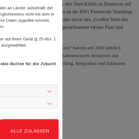
eld aus Thüringen wählte die Jury den Turn-Klubb zu Hannover auf
aten an Länder außerhalb der
t. Rang drei und 5.000 Euro gingen an die BSG Feuerwehr Hamburg.
glicherweise nicht mit dem in
rn des Sports“ in Bronze auf lokaler sowie des „Großen Stern des
ese Daten zugreifen können.
rs.
teren Finalisten teilen sich den gemeinsamen vierten Platz und
 auf Ihrem Gerät (§ 25 Abs. 1
n ausgewählten
m Wettbewerb „Sterne des Sports“ bereits seit 2004 jährlich
um insgesamt 20. Mal wurden nachahmenswerte Initiativen aus
dheit und Prävention, Gleichstellung, Integration und Inklusion
okie-Button für die Zukunft
 ausgezeichnet.
ALLE ZULASSEN