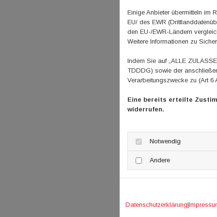
Einige Anbieter übermitteln i
EU/ des EWR (Drittlanddatenübe
den EU-/EWR-Ländern vergleichb
Weitere Informationen zu Sicher
Indem Sie auf „ALLE ZULASSEN"
TDDDG) sowie der anschließend
Verarbeitungszwecke zu (Art 6 
Eine bereits erteilte Zusti
widerrufen.
Notwendig
Andere
Datenschutzerklärung
|
Impressu