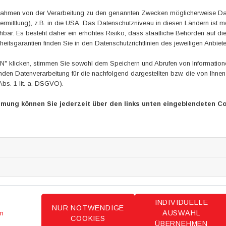
Vizepräsidentin Kerstin Holze. Hinter dem siegreichen LAC Eichsf
m Rahmen von der Verarbeitung zu den genannten Zwecken möglicherweise D
den zweiten Platz und mit einem Preisgeld von 7.500 Euro bedach
rmittlung), z.B. in die USA. Das Datenschutzniveau in diesen Ländern ist mö
Insgesamt hatten 17 Vereine – jeweils als Gewinner des „Großen Ste
ar. Es besteht daher ein erhöhtes Risiko, dass staatliche Behörden auf di
heitsgarantien finden Sie in den Datenschutzrichtlinien des jeweiligen Anbiete
Sports“ in Silber auf Landesebene – die Chance auf Gold. Die 14 wei
freuen sich über ein Preisgeld in Höhe von jeweils 1.000 Euro.
 klicken, stimmen Sie sowohl dem Speichern und Abrufen von Informationen
en Datenverarbeitung für die nachfolgend dargestellten bzw. die von Ihne
Der DOSB und die Volksbanken und Raiffeisenbanken würdigen mit de
Abs. 1 lit. a. DSGVO).
außergewöhnliche gesellschaftliche Aktivitäten in Sportvereinen. Z
Bereichen wie Bildung und Qualifikation, Ehrenamtsförderung, Gesun
mmung können Sie jederzeit über den links unten eingeblendeten Co
oder Klima-, Natur- oder Umweltschutz bei den „Sternen des Sports“
INDIVIDUELLE
NUR NOTWENDIGE
AUSWAHL
m
COOKIES
ÜBERNEHMEN