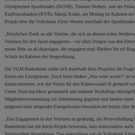
Olympischen Sportbundes (DOSB), Thomas Weikert, und der Präsid
Raiffeisenbanken (BVR), Marija Kolak, am Montag im Rahmen der P
Projekt über die Volksbank Alzey-Worms innerhalb des Sportbunde
„Herzlichen Dank an alle Vereine, die sich an diesem tollen Wettbewe
Vereinen für den Sport engagieren – vor allen Dingen von den Ehren
meine Bitte an all diejenigen, die engagiert sind: Bleiben Sie es! B
Scholz im Rahmen der Siegerehrung.
Die TGM Budenheim stellte sich innerhalb ihres Projektes die Fra
Zeiten der Energiekrise. Doch beim bloßen „Was wäre wenn?“ ist es
darum kümmert, wie der Verein für den Klimawandel fit gemacht w
Green Team hat Ideen gesammelt und mehrere Workshops durchgefüh
Mitgliederversammlung zur Abstimmung gegeben und fanden einen br
aufgrund stark steigender Energiekosten besonders im letzten Jahr 
„Das Engagement in den Vereinen ist großartig, die Preisverleihung
Budenheim hat mit ihrem Projekt bewiesen, dass insbesondere auch 
Vereinsarbeit übernehmen. Das unterstützen wir als Volksbank Alzey