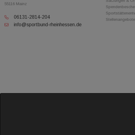
Satzungen & O
55116 Mainz
Spendenbesche
Sportstättenent
06131-2814-204
Stellenangebote
info@sportbund-rheinhessen.de