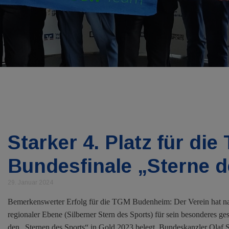
Starker 4. Platz für d
Bundesfinale „Sterne d
29. Januar 2024
Bemerkenswerter Erfolg für die TGM Budenheim: Der Verein hat nac
regionaler Ebene (Silberner Stern des Sports) für sein besonderes g
den „Sternen des Sports“ in Gold 2023 belegt. Bundeskanzler Olaf