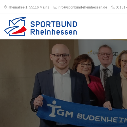
Rheinallee 1, 55116 Mainz
info@sportbund-rheinhessen.de
06131-