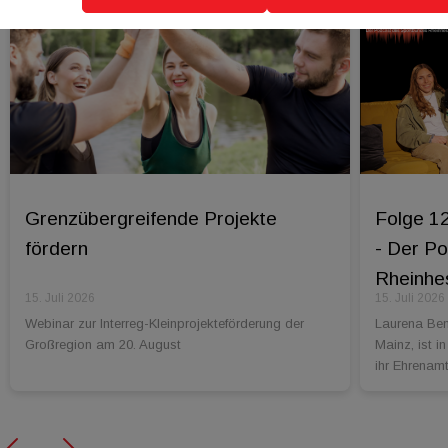
Grenzübergreifende Projekte
Folge 1
fördern
- Der P
Rheinhes
15. Juli 2026
15. Juli 2026
Webinar zur Interreg-Kleinprojekteförderung der
Laurena Ben
Großregion am 20. August
Mainz, ist i
ihr Ehrenamt