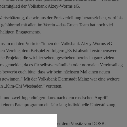
tandsmitglied der Volksbank Alzey-Worms eG.
ertschätzung, die wir aus der Preisverleihung herausziehen, wird bis
 gebührend mit allen im Verein – das Green Team hat noch viel
chhaltigen Engagements.
einsam mit den Vertreter*innen der Volksbank Alzey-Worms eG
n Vereine, dem Beispiel zu folgen: „Es ist absolut erstrebenswert
le Projekte, die wir hier sehen, geschehen bereits in ganz vielen
s gemeldet, da es für selbstverständlich oder normalen Vereinsalltag
so bewerbt euch bitte, dass wir beim nächsten Mal einen neuen
u gewinnen." Mit der Volksbank Darmstadt Mainz war eine weitere
in „Kim-Chi Wiesbaden“ vertreten.
dt und zwei Jugendträgern kurz nach dem russischen Angriff
it einem Patenprogramm ein Jahr lang individuelle Unterstützung
“ 2023 traf eine Expertenjury unter dem Vorsitz von DOSB-