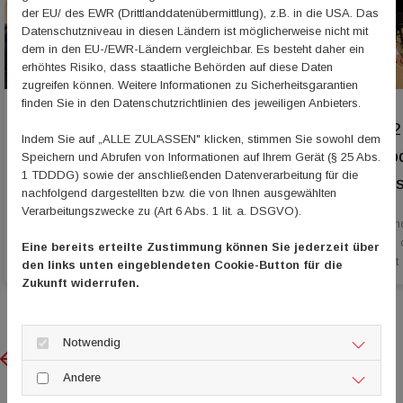
der EU/ des EWR (Drittlanddatenübermittlung), z.B. in die USA. Das
Datenschutzniveau in diesen Ländern ist möglicherweise nicht mit
dem in den EU-/EWR-Ländern vergleichbar. Es besteht daher ein
erhöhtes Risiko, dass staatliche Behörden auf diese Daten
zugreifen können. Weitere Informationen zu Sicherheitsgarantien
finden Sie in den Datenschutzrichtlinien des jeweiligen Anbieters.
Grenzübergreifende Projekte
Folge 12
Indem Sie auf „ALLE ZULASSEN" klicken, stimmen Sie sowohl dem
fördern
- Der Po
Speichern und Abrufen von Informationen auf Ihrem Gerät (§ 25 Abs.
1 TDDDG) sowie der anschließenden Datenverarbeitung für die
Rheinhess
nachfolgend dargestellten bzw. die von Ihnen ausgewählten
15. Juli 2026
15. Juli 2026
Verarbeitungszwecke zu (Art 6 Abs. 1 lit. a. DSGVO).
Webinar zur Interreg-Kleinprojekteförderung der
Laurena Bend
Großregion am 20. August
Mainz, ist in
Eine bereits erteilte Zustimmung können Sie jederzeit über
ihr Ehrenamt
den links unten eingeblendeten Cookie-Button für die
Zukunft widerrufen.
Notwendig
Previous
Next
Andere