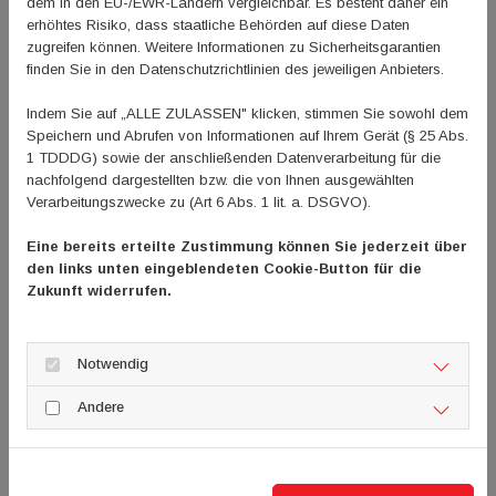
dem in den EU-/EWR-Ländern vergleichbar. Es besteht daher ein
ankommen. Eine Sensibilisierung für die Kinder und
erhöhtes Risiko, dass staatliche Behörden auf diese Daten
Jugendlichen wird angestrebt. Gleichzeitig werden
zugreifen können. Weitere Informationen zu Sicherheitsgarantien
finden Sie in den Datenschutzrichtlinien des jeweiligen Anbieters.
Gespräche mit den Verantwortlichen aus der Politik geführt,
Indem Sie auf „ALLE ZULASSEN" klicken, stimmen Sie sowohl dem
um das Projekt auch in Zukunft weiterführen zu können. Es
Speichern und Abrufen von Informationen auf Ihrem Gerät (§ 25 Abs.
werden Fortbildungen zu den Themen „Mentale Gesundheit
1 TDDDG) sowie der anschließenden Datenverarbeitung für die
und Sport“ mit dem Ziel angeboten, den Ehrenamtlichen in
nachfolgend dargestellten bzw. die von Ihnen ausgewählten
der sportlichen Jugendarbeit Empfehlungen an die Hand zu
Verarbeitungszwecke zu (Art 6 Abs. 1 lit. a. DSGVO).
geben, wie Kinder und Jugendliche mit Defiziten in der
Eine bereits erteilte Zustimmung können Sie jederzeit über
mentalen Gesundheit durch Sport unterstützt werden
den links unten eingeblendeten Cookie-Button für die
können. Herzstück ist dabei die Ausbildung für zertifizierte
Zukunft widerrufen.
„Gesundheitscoaches“ mit dem Schwerpunkt mentale
Gesundheit bei Kindern und Jugendlichen. Die Ausbildung
Notwendig
wird ca. 50 LE umfassen und soll vertiefendes Wissen im
Schwerpunktthema vermitteln.
Andere
Zum Abschluss des Projekts wird am 16. Dezember 2023
ein Fachtag zum Thema „Mentale Gesundheit von Kindern
und Jugendlichen durch Sport“ durchgeführt. Die