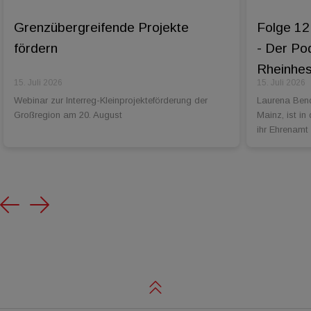
Grenzübergreifende Projekte
Folge 12
fördern
- Der Po
Rheinhess
15. Juli 2026
15. Juli 2026
Webinar zur Interreg-Kleinprojekteförderung der
Laurena Bend
Großregion am 20. August
Mainz, ist in
ihr Ehrenamt
Previous
Next