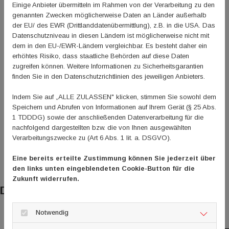
Geburtstag feiern. „Das 1948 von den drei Sportbünden
Einige Anbieter übermitteln im Rahmen von der Verarbeitung zu den
genannten Zwecken möglicherweise Daten an Länder außerhalb
gegründete Unternehmen wird sich im Jubiläumsjahr
der EU/ des EWR (Drittlanddatenübermittlung), z.B. in die USA. Das
modern und der Zukunft zugewandt präsentieren, unter
Datenschutzniveau in diesen Ländern ist möglicherweise nicht mit
anderem auch mit einem Tag der offenen Tür am 8. Juli
dem in den EU-/EWR-Ländern vergleichbar. Es besteht daher ein
2023“, blickt Jürgen Häfner schon nach vorne.
erhöhtes Risiko, dass staatliche Behörden auf diese Daten
zugreifen können. Weitere Informationen zu Sicherheitsgarantien
finden Sie in den Datenschutzrichtlinien des jeweiligen Anbieters.
ZURÜCK
Indem Sie auf „ALLE ZULASSEN" klicken, stimmen Sie sowohl dem
Speichern und Abrufen von Informationen auf Ihrem Gerät (§ 25 Abs.
1 TDDDG) sowie der anschließenden Datenverarbeitung für die
nachfolgend dargestellten bzw. die von Ihnen ausgewählten
Verarbeitungszwecke zu (Art 6 Abs. 1 lit. a. DSGVO).
Eine bereits erteilte Zustimmung können Sie jederzeit über
den links unten eingeblendeten Cookie-Button für die
Zukunft widerrufen.
Das könnte Sie auch interessieren
Notwendig