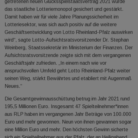
getretenen neuen Glücksspielstaatsvertrag 2021 wurde
das staatliche Lotteriemonopol gesichert und gestärkt.
Damit haben wir für viele Jahre Planungssicherheit im
Lotteriesektor, was sich auch positiv auf die weitere
Geschäftsentwicklung von Lotto Rheinland-Pfalz auswirken
wird“, sagte Lotto-Aufsichtsratsvorsitzender Dr. Stephan
Weinberg, Staatssekretär im Ministerium der Finanzen. Der
Aufsichtsratsvorsitzende zeigte sich mit dem vergangenen
Geschäftsjahr zufrieden. „In einem nach wie vor
anspruchsvollen Umfeld geht Lotto Rheinland-Pfalz weiter
seinen Weg, stärkt Bewährtes und etabliert mit Augenmaß
Neues.“
Die Gesamtgewinnausschüttung betrug im Jahr 2021 rund
195,5 Millionen Euro. Insgesamt 47 Spielteilnehmer*innen
aus RLP haben im vergangenen Jahr Beträge von 100.000
Euro und mehr gewonnen. Neun von ihnen gewannen sogar
eine Million Euro und mehr. Den höchsten Gewinn sicherte
sich ein Spielteilnehmer aus der Pfalz, der an Heiligabend