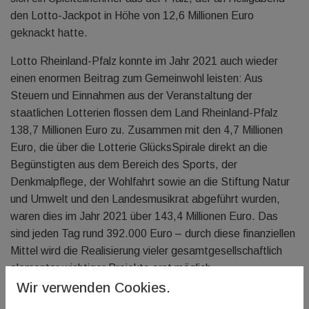
den Lotto-Jackpot in Höhe von 12,6 Millionen Euro
geknackt hatte.
Lotto Rheinland-Pfalz konnte im Jahr 2021 auch wieder
einen enormen Beitrag zum Gemeinwohl leisten: Aus
Steuern und Einnahmen aus der Veranstaltung der
staatlichen Lotterien flossen dem Land Rheinland-Pfalz
138,7 Millionen Euro zu. Zusammen mit den 4,7 Millionen
Euro, die über die Lotterie GlücksSpirale direkt an die
Begünstigten aus dem Bereich des Sports, der
Denkmalpflege, der Wohlfahrt sowie an die Stiftung Natur
und Umwelt und den Landesmusikrat abgeführt wurden,
waren dies im Jahr 2021 über 143,4 Millionen Euro. Das
sind jeden Tag rund 392.000 Euro – durch diese finanziellen
Mittel wird die Realisierung vieler gesamtgesellschaftlich
elementar wichtiger Projekte erst möglich.
Wir verwenden Cookies.
Im Jahr 2023 wird Lotto Rheinland-Pfalz seinen 75.