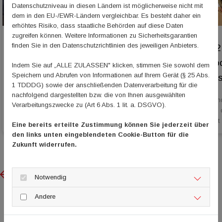
Datenschutzniveau in diesen Ländern ist möglicherweise nicht mit
dem in den EU-/EWR-Ländern vergleichbar. Es besteht daher ein
erhöhtes Risiko, dass staatliche Behörden auf diese Daten
zugreifen können. Weitere Informationen zu Sicherheitsgarantien
finden Sie in den Datenschutzrichtlinien des jeweiligen Anbieters.
Grenzübergreifende Projekte
Folge 12
fördern
- Der Po
Indem Sie auf „ALLE ZULASSEN" klicken, stimmen Sie sowohl dem
Speichern und Abrufen von Informationen auf Ihrem Gerät (§ 25 Abs.
Rheinhess
1 TDDDG) sowie der anschließenden Datenverarbeitung für die
15. Juli 2026
15. Juli 2026
nachfolgend dargestellten bzw. die von Ihnen ausgewählten
Webinar zur Interreg-Kleinprojekteförderung der
Laurena Bend
Verarbeitungszwecke zu (Art 6 Abs. 1 lit. a. DSGVO).
Großregion am 20. August
Mainz, ist in
ihr Ehrenamt
Eine bereits erteilte Zustimmung können Sie jederzeit über
den links unten eingeblendeten Cookie-Button für die
Zukunft widerrufen.
Previous
Next
Notwendig
Andere