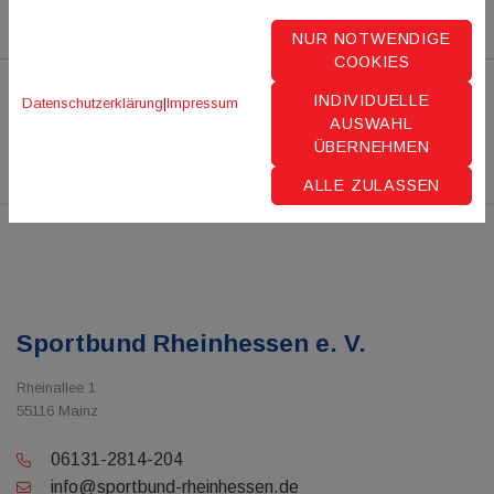
NUR NOTWENDIGE
COOKIES
INDIVIDUELLE
Datenschutzerklärung
|
Impressum
AUSWAHL
ÜBERNEHMEN
ALLE ZULASSEN
Sportbund Rheinhessen e. V.
Rheinallee 1
55116 Mainz
06131-2814-204
info@sportbund-rheinhessen.de