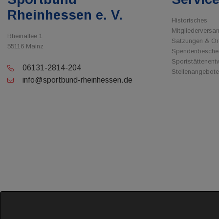
Rheinhessen e. V.
Historisches
Mitgliedervers
Rheinallee 1
Satzungen & O
55116 Mainz
Spendenbesche
Sportstättenent
06131-2814-204
Stellenangebote
info@sportbund-rheinhessen.de