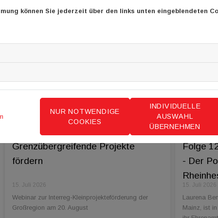
mmung können Sie jederzeit über den links unten eingeblendeten Co
INDIVIDUELLE
NUR NOTWENDIGE
AUSWAHL
m
COOKIES
ÜBERNEHMEN
Grenzübergreifende Projekte
Folge 1
fördern
- Der P
Rheinhes
15. Juli 2026
15. Juli 2026
Webinar zur Interreg-Kleinprojekteförderung der
Laurena Ben
Großregion am 20. August
Mainz, ist i
ihr Ehrenamt