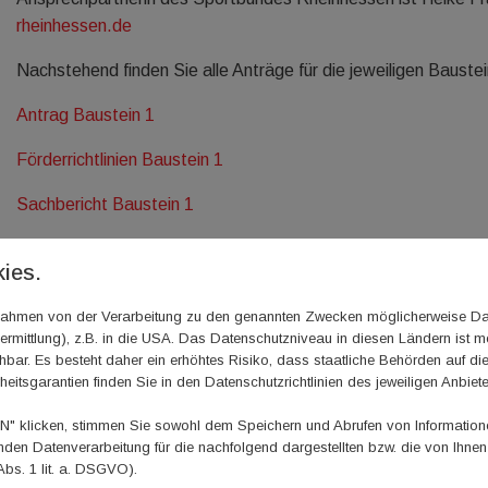
rheinhessen.de
Nachstehend finden Sie alle Anträge für die jeweiligen Bauste
Antrag Baustein 1
Förderrichtlinien Baustein 1
Sachbericht Baustein 1
Antrag Baustein 2
ies.
Förderrichtlinien Baustein 2
m Rahmen von der Verarbeitung zu den genannten Zwecken möglicherweise D
rmittlung), z.B. in die USA. Das Datenschutzniveau in diesen Ländern ist mö
ar. Es besteht daher ein erhöhtes Risiko, dass staatliche Behörden auf di
heitsgarantien finden Sie in den Datenschutzrichtlinien des jeweiligen Anbiete
 klicken, stimmen Sie sowohl dem Speichern und Abrufen von Informationen
en Datenverarbeitung für die nachfolgend dargestellten bzw. die von Ihne
Abs. 1 lit. a. DSGVO).