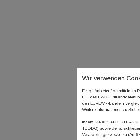
Wir verwenden Cook
Einige Anbieter übermitteln i
EU/ des EWR (Drittlanddatenübe
den EU-/EWR-Ländern vergleichb
Weitere Informationen zu Sicher
Indem Sie auf „ALLE ZULASSEN"
TDDDG) sowie der anschließend
Verarbeitungszwecke zu (Art 6 