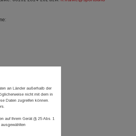
ine:
aten an Länder außerhalb der
glicherweise nicht mit dem in
ese Daten zugreifen können.
rs.
 auf Ihrem Gerät (§ 25 Abs. 1
n ausgewählten