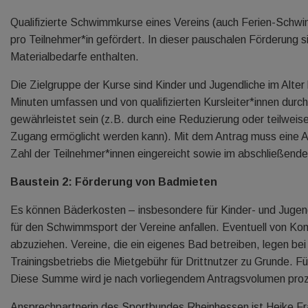
Qualifizierte Schwimmkurse eines Vereins (auch Ferien-Schw
pro Teilnehmer*in gefördert. In dieser pauschalen Förderung 
Materialbedarfe enthalten.
Die Zielgruppe der Kurse sind Kinder und Jugendliche im Alt
Minuten umfassen und von qualifizierten Kursleiter*innen dur
gewährleistet sein (z.B. durch eine Reduzierung oder teilwei
Zugang ermöglicht werden kann). Mit dem Antrag muss eine Au
Zahl der Teilnehmer*innen eingereicht sowie im abschließen
Baustein 2: Förderung von Badmieten
Es können Bäderkosten – insbesondere für Kinder- und Juge
für den Schwimmsport der Vereine anfallen. Eventuell von K
abzuziehen. Vereine, die ein eigenes Bad betreiben, legen be
Trainingsbetriebs die Mietgebühr für Drittnutzer zu Grunde. F
Diese Summe wird je nach vorliegendem Antragsvolumen prozen
Ansprechpartnerin des Sportbundes Rheinhessen ist Heike 