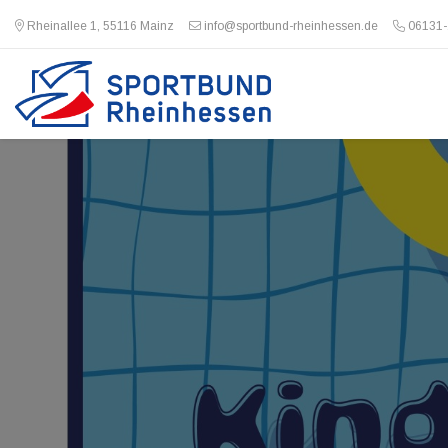
Rheinallee 1, 55116 Mainz
info@sportbund-rheinhessen.de
06131-