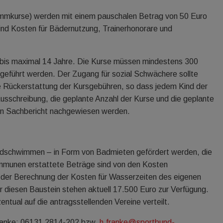
immkurse) werden mit einem pauschalen Betrag von 50 Euro
sind Kosten für Bädernutzung, Trainerhonorare und
er bis maximal 14 Jahre. Die Kurse müssen mindestens 300
chgeführt werden. Der Zugang für sozial Schwächere sollte
se Rückerstattung der Kursgebühren, so dass jedem Kind der
sschreibung, die geplante Anzahl der Kurse und die geplante
den Sachbericht nachgewiesen werden.
ndschwimmen – in Form von Badmieten gefördert werden, die
ommunen erstattete Beträge sind von den Kosten
i der Berechnung der Kosten für Wasserzeiten des eigenen
ür diesen Baustein stehen aktuell 17.500 Euro zur Verfügung.
tual auf die antragsstellenden Vereine verteilt.
Franke: 06131 2814-202 bzw.
h.franke@sportbund-