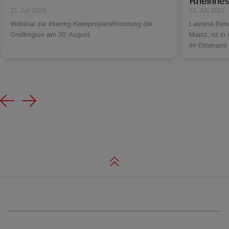
Rheinhess
15. Juli 2026
15. Juli 2026
Webinar zur Interreg-Kleinprojekteförderung der
Laurena Bend
Großregion am 20. August
Mainz, ist in
ihr Ehrenamt
Previous
Next