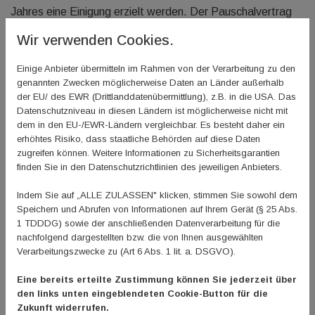
Jahres eine Einigung erzielt werden. Der Pauschalvertrag
2026 – 2029 wurde über mehrere Monate von einer
Wir verwenden Cookies.
Delegation der Landessportbünde und des DOSB mit der
GEMA verhandelt.
Einige Anbieter übermitteln im Rahmen von der Verarbeitung zu den
genannten Zwecken möglicherweise Daten an Länder außerhalb
Die GEMA vertritt in Deutschland die Urheberrechte von
der EU/ des EWR (Drittlanddatenübermittlung), z.B. in die USA. Das
über 100.000 Mitgliedern (Komponistinnen und
Datenschutzniveau in diesen Ländern ist möglicherweise nicht mit
dem in den EU-/EWR-Ländern vergleichbar. Es besteht daher ein
Komponisten, Textdichterinnen und Textdichter,
erhöhtes Risiko, dass staatliche Behörden auf diese Daten
Musikverlage) sowie von über zwei Millionen
zugreifen können. Weitere Informationen zu Sicherheitsgarantien
Rechteinhaberinnen und Rechteinhabern aus aller Welt. Sie
finden Sie in den Datenschutzrichtlinien des jeweiligen Anbieters.
ist weltweit eine der größten Autorengesellschaften für
Indem Sie auf „ALLE ZULASSEN" klicken, stimmen Sie sowohl dem
Werke der Musik.
Speichern und Abrufen von Informationen auf Ihrem Gerät (§ 25 Abs.
1 TDDDG) sowie der anschließenden Datenverarbeitung für die
ZURÜCK
nachfolgend dargestellten bzw. die von Ihnen ausgewählten
Verarbeitungszwecke zu (Art 6 Abs. 1 lit. a. DSGVO).
Eine bereits erteilte Zustimmung können Sie jederzeit über
den links unten eingeblendeten Cookie-Button für die
Zukunft widerrufen.