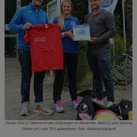
Florian Düx (r.) überreicht das Gütesiegel an Alexander Stahl (l.) und Sabrina
Grimm (m.) vom TV Laubenheim. Foto: Adriana Acquaviti