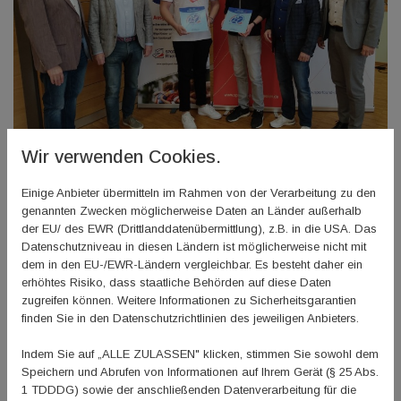
Wir verwenden Cookies.
Im Rahmen des Sportkreistages Worms/Alzey-Worms werden Lukas
Einige Anbieter übermitteln im Rahmen von der Verarbeitung zu den
Knobloch (TV Leiselheim, 3. v.l.) und Tobias Brand (TG Westhofen) 4. v.l.) von
genannten Zwecken möglicherweise Daten an Länder außerhalb
Gerd Vogt (1. v.l.), Klaus Mehring (2. v.l.), Sportbund Präsident Klaus Kuhn (5.
der EU/ des EWR (Drittlanddatenübermittlung), z.B. in die USA. Das
v.l.) und Gunter Fischer (6. v.l.) ausgezeichnet. Foto: Sportbund Rheinhessen
Datenschutzniveau in diesen Ländern ist möglicherweise nicht mit
dem in den EU-/EWR-Ländern vergleichbar. Es besteht daher ein
Bereits Ende April dieses Jahres konnte die TG 1862
erhöhtes Risiko, dass staatliche Behörden auf diese Daten
Westhofen e.V. die begehrte Auszeichnung im Rahmen des
zugreifen können. Weitere Informationen zu Sicherheitsgarantien
Sportkreistag Worms/Alzey-Worms entgegennehmen. Der
finden Sie in den Datenschutzrichtlinien des jeweiligen Anbieters.
Verein aus dem Wonnegau bietet neben einem
Indem Sie auf „ALLE ZULASSEN" klicken, stimmen Sie sowohl dem
umfangreichen Sportangebot viele Aktionen für Kinder und
Speichern und Abrufen von Informationen auf Ihrem Gerät (§ 25 Abs.
Jugendliche an, die neben dem regulären Trainings- und
1 TDDDG) sowie der anschließenden Datenverarbeitung für die