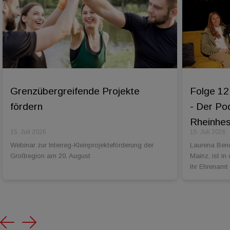
Grenzübergreifende Projekte
Folge 12
fördern
- Der Po
Rheinhess
15. Juli 2026
15. Juli 2026
Webinar zur Interreg-Kleinprojekteförderung der
Laurena Bend
Großregion am 20. August
Mainz, ist in
ihr Ehrenamt
Previous
Next