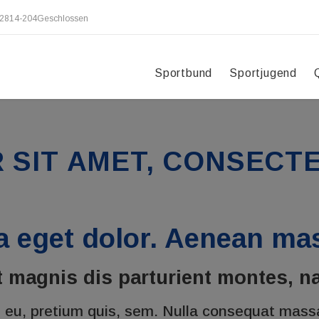
2814-204
Geschlossen
Sportbund
Sportjugend
 SIT AMET, CONSECTE
 eget dolor. Aenean mas
 magnis dis parturient montes, na
e eu, pretium quis, sem. Nulla consequat massa 