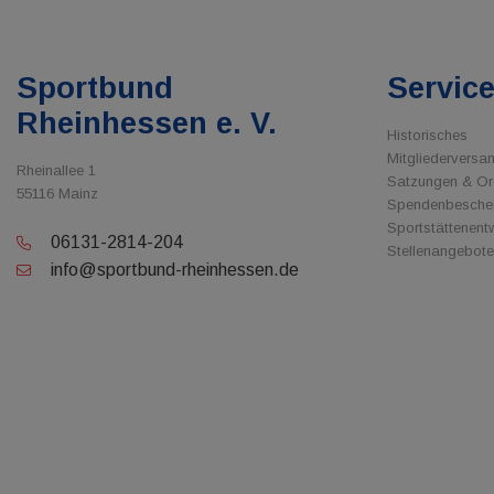
Sportbund
Servic
Rheinhessen e. V.
Historisches
Mitgliedervers
Rheinallee 1
Satzungen & O
55116 Mainz
Spendenbesche
Sportstättenent
06131-2814-204
Stellenangebote
info@sportbund-rheinhessen.de