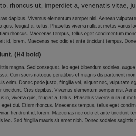
to, rhoncus ut, imperdiet a, venenatis vitae, ju
 Cras dapibus. Vivamus elementum semper nisi. Aenean vulputate e
a quis, feugiat a, tellus. Phasellus viverra nulla ut metus varius 
i. Etiam rhoncus. Maecenas tempus, tellus eget condimentum rho
erit id, lorem. Maecenas nec odio et ante tincidunt tempus. Donec
dunt. (H4 bold)
agittis magna. Sed consequat, leo eget bibendum sodales, augue 
sa. Cum sociis natoque penatibus et magnis dis parturient monte
 enim. Donec pede justo, fringilla vel, aliquet nec, vulputate ege
er tincidunt. Cras dapibus. Vivamus elementum semper nisi. Aenean
 in, viverra quis, feugiat a, tellus. Phasellus viverra nulla ut 
i. Nam eget dui. Etiam rhoncus. Maecenas tempus, tellus eget con
nar, hendrerit id, lorem. Maecenas nec odio et ante tincidunt te
Duis leo. Sed fringilla mauris sit amet nibh. Donec sodales sagi