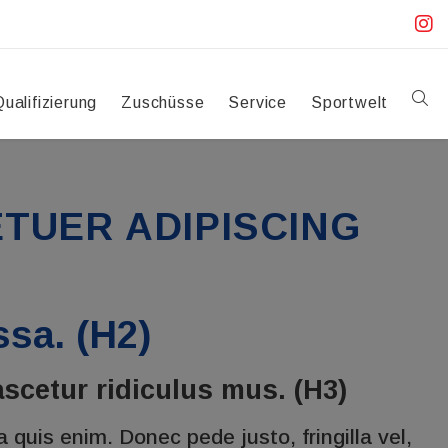
Qualifizierung
Zuschüsse
Service
Sportwelt
TUER ADIPISCING
sa. (H2)
scetur ridiculus mus. (H3)
quis enim. Donec pede justo, fringilla vel,