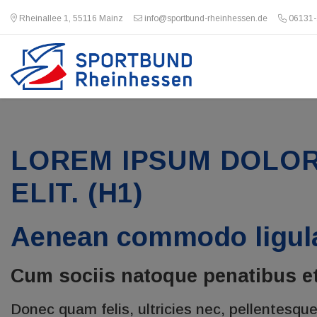
Rheinallee 1, 55116 Mainz
info@sportbund-rheinhessen.de
06131-
LOREM IPSUM DOLOR
ELIT. (H1)
Aenean commodo ligula
Cum sociis natoque penatibus et
Donec quam felis, ultricies nec, pellentesqu