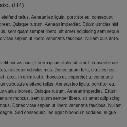
sto. (H4)
leifend tellus. Aenean leo ligula, porttitor eu, consequat
laoreet. Quisque rutrum. Aenean imperdiet. Etiam ultricies nisi
ncus, sem quam semper libero, sit amet adipiscing sem neque
 vitae sapien ut libero venenatis faucibus. Nullam quis ante.
velit cursus nunc, Lorem ipsum dolor sit amet, consectetuer
s, nascetur ridiculus mus. Donec quam felis, ultricies nec,
t, arcu. In enim justo, rhoncus ut, imperdiet a, venenatis
 vulputate eleifend tellus. Aenean leo ligula, porttitor eu,
metus varius laoreet. Quisque rutrum. Aenean imperdiet. Etiam
dimentum rhoncus, sem quam semper libero, sit amet adipiscing
mpus. Donec vitae sapien ut libero venenatis faucibus. Nullam
ttis magna. Sed consequat, leo eget bibendum sodales, augue