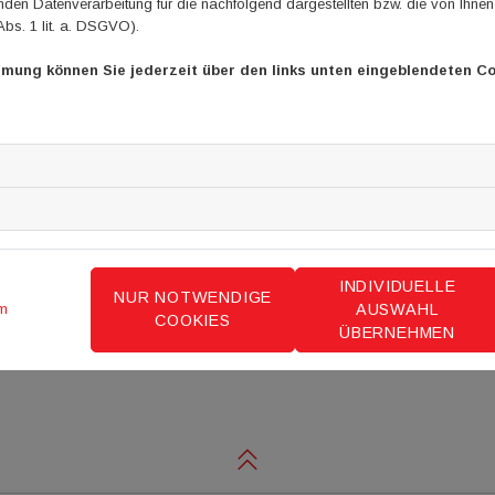
en Datenverarbeitung für die nachfolgend dargestellten bzw. die von Ihne
Abs. 1 lit. a. DSGVO).
mmung können Sie jederzeit über den links unten eingeblendeten Co
INDIVIDUELLE
NUR NOTWENDIGE
AUSWAHL
m
COOKIES
ÜBERNEHMEN