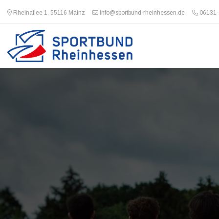
Rheinallee 1, 55116 Mainz
info@sportbund-rheinhessen.de
06131-