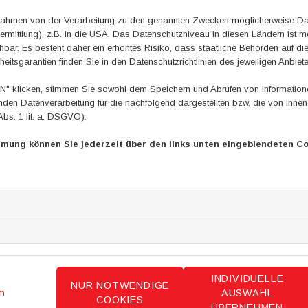
m Rahmen von der Verarbeitung zu den genannten Zwecken möglicherweise D
rmittlung), z.B. in die USA. Das Datenschutzniveau in diesen Ländern ist mö
ar. Es besteht daher ein erhöhtes Risiko, dass staatliche Behörden auf di
heitsgarantien finden Sie in den Datenschutzrichtlinien des jeweiligen Anbiete
aden oder nur einzelne Kapitel die euch interessieren:
 klicken, stimmen Sie sowohl dem Speichern und Abrufen von Informationen
en Datenverarbeitung für die nachfolgend dargestellten bzw. die von Ihne
Abs. 1 lit. a. DSGVO).
mmung können Sie jederzeit über den links unten eingeblendeten Co
INDIVIDUELLE
NUR NOTWENDIGE
AUSWAHL
m
COOKIES
ÜBERNEHMEN