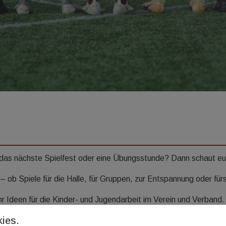
t, das nächste Spielfest oder eine Übungsstunde? Dann schaut e
 ob Spiele für die Halle, für Gruppen, zur Entspannung oder fürs
hr Ideen für die Kinder- und Jugendarbeit im Verein und Verband.
ies.