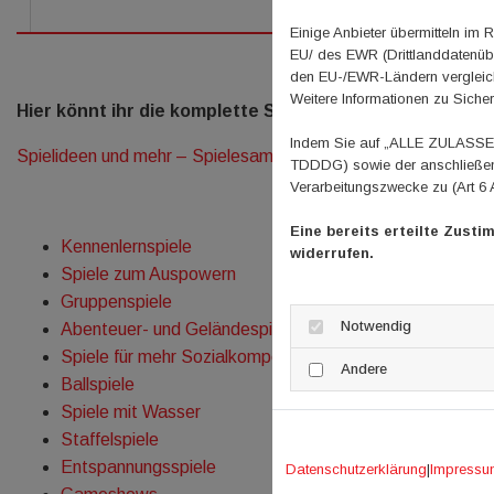
Einige Anbieter übermitteln i
EU/ des EWR (Drittlanddatenübe
den EU-/EWR-Ländern vergleichb
Weitere Informationen zu Sicher
Hier könnt ihr die komplette Spielesammlung herunterl
Indem Sie auf „ALLE ZULASSEN"
Spielideen und mehr – Spielesammlung komplett
TDDDG) sowie der anschließend
Verarbeitungszwecke zu (Art 6 
Eine bereits erteilte Zusti
Kennenlernspiele
widerrufen.
Spiele zum Auspowern
Gruppenspiele
Notwendig
Abenteuer- und Geländespiele
Spiele für mehr Sozialkompetenz
Andere
Ballspiele
Spiele mit Wasser
Staffelspiele
Entspannungsspiele
Datenschutzerklärung
|
Impressu