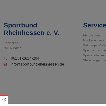
Sportbund
Servic
Rheinhessen e. V.
Historisches
Mitgliedervers
Rheinallee 1
Satzungen & O
55116 Mainz
Spendenbesche
Sportstättenent
06131-2814-204
Stellenangebote
info@sportbund-rheinhessen.de
Cookie Einstellungen