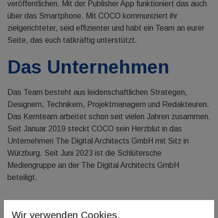
veröffentlichen. Mit der Publisher App funktioniert das auch
über das Smartphone. Mit COCO kommuniziert ihr
zielgerichteter, seid effizienter und habt ein Team an eurer
Seite, das euch tatkräftig unterstützt.
Das Unternehmen
Das Team besteht aus leidenschaftlichen Strategen,
Designern, Technikern, Projektmanagern und Redakteuren.
Das Kernteam arbeitet schon seit vielen Jahren zusammen.
Seit Januar 2019 steckt COCO sein Herzblut in das
Unternehmen The Digital Architects GmbH mit Sitz in
Würzburg. Seit Juni 2023 ist die Schlütersche
Mediengruppe an der The Digital Architects GmbH
beteiligt.
Wir verwenden Cookies.